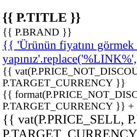
{{ P.TITLE }}
{{ P.BRAND }}
{{ 'Ürünün fiyatını görme
yapınız'.replace('%LINK%', '
{{ vat(P.PRICE_NOT_DISCOU
P.TARGET_CURRENCY }}
{{ format(P.PRICE_NOT_DI
P.TARGET_CURRENCY }} +
{{ vat(P.PRICE_SELL, P
P.TARGET_CURRENCY