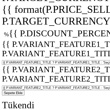
{{ format(P.PRICE_SELL
P.TARGET_CURRENCY 
{{ P.DISCOUNT_PERCEN
%
{{ P.VARIANT_FEATURE1_T
P.VARIANT_FEATURE1_TITLE :
{{ P.VARIANT_FEATURE2_T
P.VARIANT_FEATURE2_TITLE :
Sepete Ekle
Tükendi