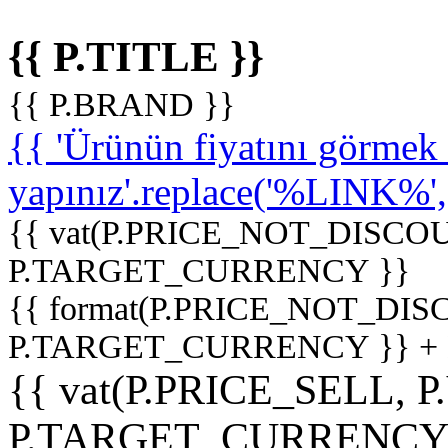
{{ P.TITLE }}
{{ P.BRAND }}
{{ 'Ürünün fiyatını görme
yapınız'.replace('%LINK%', '
{{ vat(P.PRICE_NOT_DISCOU
P.TARGET_CURRENCY }}
{{ format(P.PRICE_NOT_DI
P.TARGET_CURRENCY }} +
{{ vat(P.PRICE_SELL, P
P.TARGET_CURRENCY