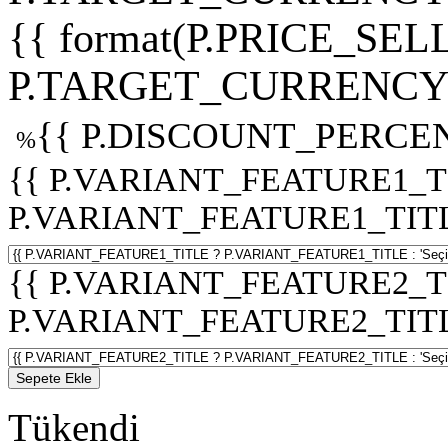
{{ format(P.PRICE_SELL
P.TARGET_CURRENCY 
{{ P.DISCOUNT_PERCEN
%
{{ P.VARIANT_FEATURE1_T
P.VARIANT_FEATURE1_TITLE :
{{ P.VARIANT_FEATURE2_T
P.VARIANT_FEATURE2_TITLE :
Sepete Ekle
Tükendi