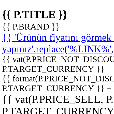
{{ P.TITLE }}
{{ P.BRAND }}
{{ 'Ürünün fiyatını görme
yapınız'.replace('%LINK%', '
{{ vat(P.PRICE_NOT_DISCOU
P.TARGET_CURRENCY }}
{{ format(P.PRICE_NOT_DI
P.TARGET_CURRENCY }} +
{{ vat(P.PRICE_SELL, P
P.TARGET_CURRENCY