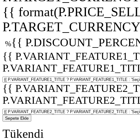
{{ format(P.PRICE_SELL
P.TARGET_CURRENCY 
{{ P.DISCOUNT_PERCEN
%
{{ P.VARIANT_FEATURE1_T
P.VARIANT_FEATURE1_TITLE :
{{ P.VARIANT_FEATURE2_T
P.VARIANT_FEATURE2_TITLE :
Sepete Ekle
Tükendi