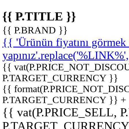
{{ P.TITLE }}
{{ P.BRAND }}
{{ 'Ürünün fiyatını görme
yapınız'.replace('%LINK%', '
{{ vat(P.PRICE_NOT_DISCOU
P.TARGET_CURRENCY }}
{{ format(P.PRICE_NOT_DI
P.TARGET_CURRENCY }} +
{{ vat(P.PRICE_SELL, P
P.TARGET_CURRENCY