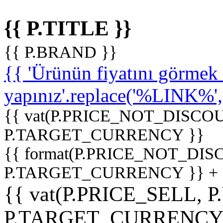
{{ P.TITLE }}
{{ P.BRAND }}
{{ 'Ürünün fiyatını görme
yapınız'.replace('%LINK%', '
{{ vat(P.PRICE_NOT_DISCOU
P.TARGET_CURRENCY }}
{{ format(P.PRICE_NOT_DI
P.TARGET_CURRENCY }} +
{{ vat(P.PRICE_SELL, P
P.TARGET_CURRENCY