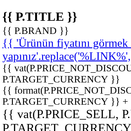
{{ P.TITLE }}
{{ P.BRAND }}
{{ 'Ürünün fiyatını görme
yapınız'.replace('%LINK%', '
{{ vat(P.PRICE_NOT_DISCOU
P.TARGET_CURRENCY }}
{{ format(P.PRICE_NOT_DI
P.TARGET_CURRENCY }} +
{{ vat(P.PRICE_SELL, P
P.TARGET_CURRENCY