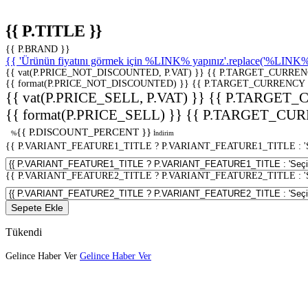
{{ P.TITLE }}
{{ P.BRAND }}
{{ 'Ürünün fiyatını görmek için %LINK% yapınız'.replace('%LINK%', 
{{ vat(P.PRICE_NOT_DISCOUNTED, P.VAT) }}
{{ P.TARGET_CURREN
{{ format(P.PRICE_NOT_DISCOUNTED) }}
{{ P.TARGET_CURRENCY 
{{ vat(P.PRICE_SELL, P.VAT) }}
{{ P.TARGET_
{{ format(P.PRICE_SELL) }}
{{ P.TARGET_CUR
{{ P.DISCOUNT_PERCENT }}
%
İndirim
{{ P.VARIANT_FEATURE1_TITLE ? P.VARIANT_FEATURE1_TITLE : 'Seç
{{ P.VARIANT_FEATURE2_TITLE ? P.VARIANT_FEATURE2_TITLE : 'Seç
Sepete Ekle
Tükendi
Gelince Haber Ver
Gelince Haber Ver