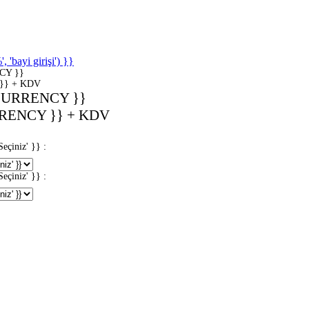
'bayi girişi') }}
CY }}
}} + KDV
CURRENCY }}
RENCY }} + KDV
iniz' }} :
iniz' }} :