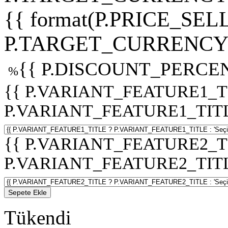
{{ format(P.PRICE_SELL
P.TARGET_CURRENCY 
{{ P.DISCOUNT_PERCEN
%
{{ P.VARIANT_FEATURE1_T
P.VARIANT_FEATURE1_TITLE :
{{ P.VARIANT_FEATURE2_T
P.VARIANT_FEATURE2_TITLE :
Sepete Ekle
Tükendi