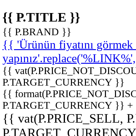
{{ P.TITLE }}
{{ P.BRAND }}
{{ 'Ürünün fiyatını görme
yapınız'.replace('%LINK%', '
{{ vat(P.PRICE_NOT_DISCOU
P.TARGET_CURRENCY }}
{{ format(P.PRICE_NOT_DI
P.TARGET_CURRENCY }} +
{{ vat(P.PRICE_SELL, P
P.TARGET_CURRENCY