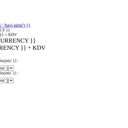
'bayi girişi') }}
CY }}
}} + KDV
CURRENCY }}
RENCY }} + KDV
iniz' }} :
iniz' }} :