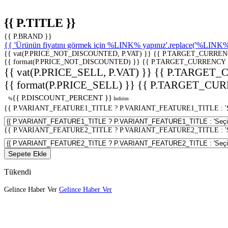
{{ P.TITLE }}
{{ P.BRAND }}
{{ 'Ürünün fiyatını görmek için %LINK% yapınız'.replace('%LINK%', 
{{ vat(P.PRICE_NOT_DISCOUNTED, P.VAT) }}
{{ P.TARGET_CURREN
{{ format(P.PRICE_NOT_DISCOUNTED) }}
{{ P.TARGET_CURRENCY 
{{ vat(P.PRICE_SELL, P.VAT) }}
{{ P.TARGET_
{{ format(P.PRICE_SELL) }}
{{ P.TARGET_CUR
{{ P.DISCOUNT_PERCENT }}
%
İndirim
{{ P.VARIANT_FEATURE1_TITLE ? P.VARIANT_FEATURE1_TITLE : 'Seç
{{ P.VARIANT_FEATURE2_TITLE ? P.VARIANT_FEATURE2_TITLE : 'Seç
Sepete Ekle
Tükendi
Gelince Haber Ver
Gelince Haber Ver