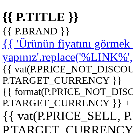
{{ P.TITLE }}
{{ P.BRAND }}
{{ 'Ürünün fiyatını görme
yapınız'.replace('%LINK%', '
{{ vat(P.PRICE_NOT_DISCOU
P.TARGET_CURRENCY }}
{{ format(P.PRICE_NOT_DI
P.TARGET_CURRENCY }} +
{{ vat(P.PRICE_SELL, P
P.TARGET_CURRENCY