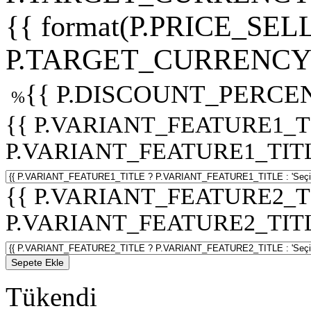
{{ format(P.PRICE_SELL
P.TARGET_CURRENCY 
{{ P.DISCOUNT_PERCEN
%
{{ P.VARIANT_FEATURE1_T
P.VARIANT_FEATURE1_TITLE :
{{ P.VARIANT_FEATURE2_T
P.VARIANT_FEATURE2_TITLE :
Sepete Ekle
Tükendi