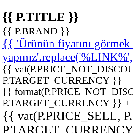
{{ P.TITLE }}
{{ P.BRAND }}
{{ 'Ürünün fiyatını görme
yapınız'.replace('%LINK%', '
{{ vat(P.PRICE_NOT_DISCOU
P.TARGET_CURRENCY }}
{{ format(P.PRICE_NOT_DI
P.TARGET_CURRENCY }} +
{{ vat(P.PRICE_SELL, P
P.TARGET_CURRENCY