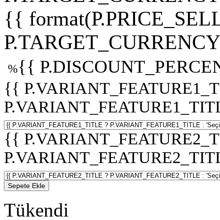
{{ format(P.PRICE_SELL
P.TARGET_CURRENCY 
{{ P.DISCOUNT_PERCEN
%
{{ P.VARIANT_FEATURE1_T
P.VARIANT_FEATURE1_TITLE :
{{ P.VARIANT_FEATURE2_T
P.VARIANT_FEATURE2_TITLE :
Sepete Ekle
Tükendi