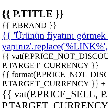
{{ P.TITLE }}
{{ P.BRAND }}
{{ 'Ürünün fiyatını görme
yapınız'.replace('%LINK%', '
{{ vat(P.PRICE_NOT_DISCOU
P.TARGET_CURRENCY }}
{{ format(P.PRICE_NOT_DI
P.TARGET_CURRENCY }} +
{{ vat(P.PRICE_SELL, P
P.TARGET_CURRENCY