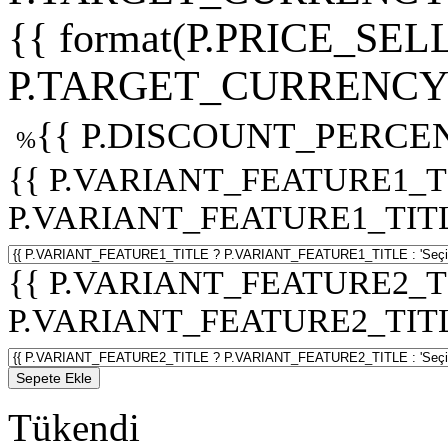
{{ format(P.PRICE_SELL
P.TARGET_CURRENCY 
{{ P.DISCOUNT_PERCEN
%
{{ P.VARIANT_FEATURE1_T
P.VARIANT_FEATURE1_TITLE :
{{ P.VARIANT_FEATURE2_T
P.VARIANT_FEATURE2_TITLE :
Sepete Ekle
Tükendi