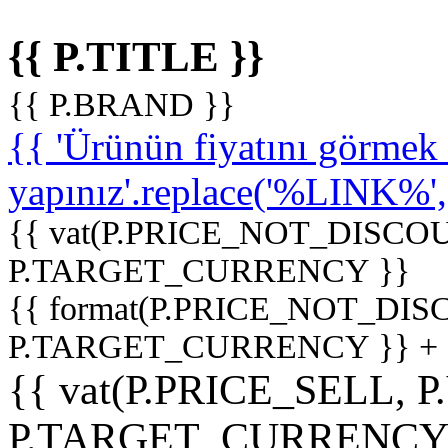
{{ P.TITLE }}
{{ P.BRAND }}
{{ 'Ürünün fiyatını görme
yapınız'.replace('%LINK%', '
{{ vat(P.PRICE_NOT_DISCOU
P.TARGET_CURRENCY }}
{{ format(P.PRICE_NOT_DI
P.TARGET_CURRENCY }} +
{{ vat(P.PRICE_SELL, P
P.TARGET_CURRENCY