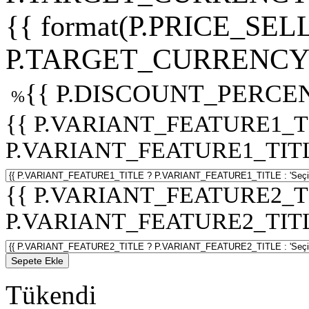
{{ format(P.PRICE_SELL
P.TARGET_CURRENCY 
{{ P.DISCOUNT_PERCEN
%
{{ P.VARIANT_FEATURE1_T
P.VARIANT_FEATURE1_TITLE :
{{ P.VARIANT_FEATURE2_T
P.VARIANT_FEATURE2_TITLE :
Sepete Ekle
Tükendi