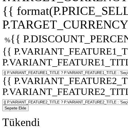
{{ format(P.PRICE_SELL
P.TARGET_CURRENCY 
{{ P.DISCOUNT_PERCEN
%
{{ P.VARIANT_FEATURE1_T
P.VARIANT_FEATURE1_TITLE :
{{ P.VARIANT_FEATURE2_T
P.VARIANT_FEATURE2_TITLE :
Sepete Ekle
Tükendi