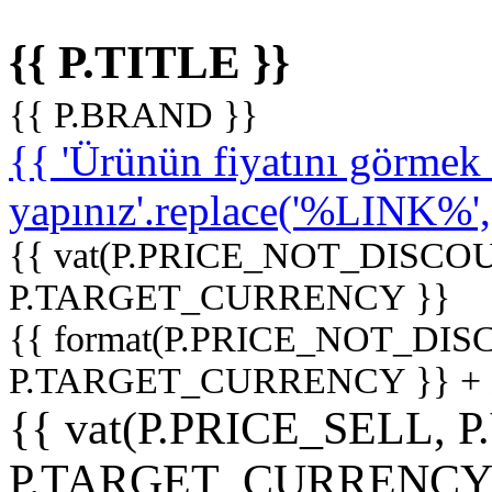
{{ P.TITLE }}
{{ P.BRAND }}
{{ 'Ürünün fiyatını görme
yapınız'.replace('%LINK%', '
{{ vat(P.PRICE_NOT_DISCOU
P.TARGET_CURRENCY }}
{{ format(P.PRICE_NOT_DI
P.TARGET_CURRENCY }} +
{{ vat(P.PRICE_SELL, P
P.TARGET_CURRENCY