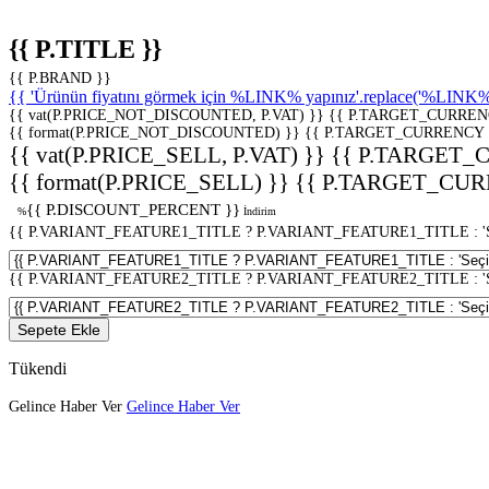
{{ P.TITLE }}
{{ P.BRAND }}
{{ 'Ürünün fiyatını görmek için %LINK% yapınız'.replace('%LINK%', 
{{ vat(P.PRICE_NOT_DISCOUNTED, P.VAT) }}
{{ P.TARGET_CURREN
{{ format(P.PRICE_NOT_DISCOUNTED) }}
{{ P.TARGET_CURRENCY 
{{ vat(P.PRICE_SELL, P.VAT) }}
{{ P.TARGET_
{{ format(P.PRICE_SELL) }}
{{ P.TARGET_CUR
{{ P.DISCOUNT_PERCENT }}
%
İndirim
{{ P.VARIANT_FEATURE1_TITLE ? P.VARIANT_FEATURE1_TITLE : 'Seç
{{ P.VARIANT_FEATURE2_TITLE ? P.VARIANT_FEATURE2_TITLE : 'Seç
Sepete Ekle
Tükendi
Gelince Haber Ver
Gelince Haber Ver