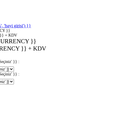
'bayi girişi') }}
CY }}
}} + KDV
CURRENCY }}
RENCY }} + KDV
iniz' }} :
iniz' }} :