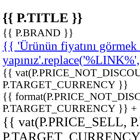
{{ P.TITLE }}
{{ P.BRAND }}
{{ 'Ürünün fiyatını görme
yapınız'.replace('%LINK%', '
{{ vat(P.PRICE_NOT_DISCOU
P.TARGET_CURRENCY }}
{{ format(P.PRICE_NOT_DI
P.TARGET_CURRENCY }} +
{{ vat(P.PRICE_SELL, P
P.TARGET_CURRENCY