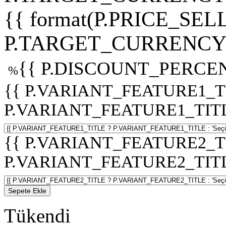
{{ format(P.PRICE_SELL
P.TARGET_CURRENCY 
{{ P.DISCOUNT_PERCEN
%
{{ P.VARIANT_FEATURE1_T
P.VARIANT_FEATURE1_TITLE :
{{ P.VARIANT_FEATURE2_T
P.VARIANT_FEATURE2_TITLE :
Sepete Ekle
Tükendi