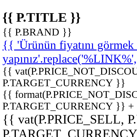
{{ P.TITLE }}
{{ P.BRAND }}
{{ 'Ürünün fiyatını görme
yapınız'.replace('%LINK%', '
{{ vat(P.PRICE_NOT_DISCOU
P.TARGET_CURRENCY }}
{{ format(P.PRICE_NOT_DI
P.TARGET_CURRENCY }} +
{{ vat(P.PRICE_SELL, P
P.TARGET_CURRENCY