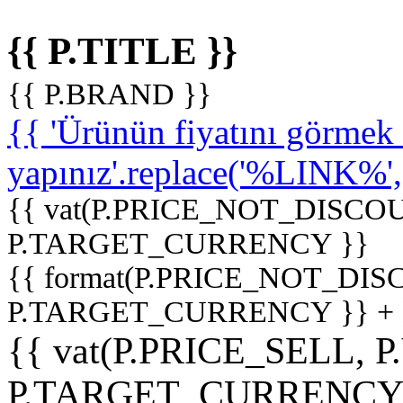
{{ P.TITLE }}
{{ P.BRAND }}
{{ 'Ürünün fiyatını görme
yapınız'.replace('%LINK%', '
{{ vat(P.PRICE_NOT_DISCOU
P.TARGET_CURRENCY }}
{{ format(P.PRICE_NOT_DI
P.TARGET_CURRENCY }} +
{{ vat(P.PRICE_SELL, P
P.TARGET_CURRENCY