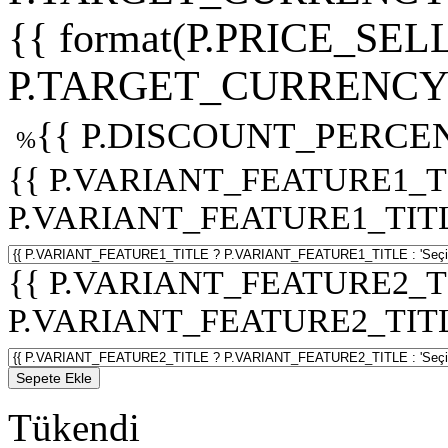
{{ format(P.PRICE_SELL
P.TARGET_CURRENCY 
{{ P.DISCOUNT_PERCEN
%
{{ P.VARIANT_FEATURE1_T
P.VARIANT_FEATURE1_TITLE :
{{ P.VARIANT_FEATURE2_T
P.VARIANT_FEATURE2_TITLE :
Sepete Ekle
Tükendi