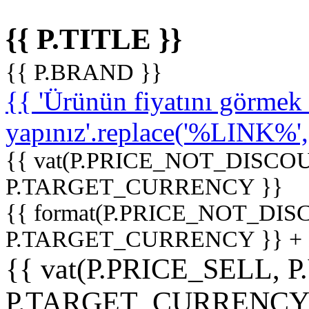
{{ P.TITLE }}
{{ P.BRAND }}
{{ 'Ürünün fiyatını görme
yapınız'.replace('%LINK%', '
{{ vat(P.PRICE_NOT_DISCOU
P.TARGET_CURRENCY }}
{{ format(P.PRICE_NOT_DI
P.TARGET_CURRENCY }} +
{{ vat(P.PRICE_SELL, P
P.TARGET_CURRENCY