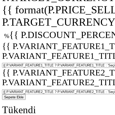
{{ format(P.PRICE_SELL
P.TARGET_CURRENCY 
{{ P.DISCOUNT_PERCEN
%
{{ P.VARIANT_FEATURE1_T
P.VARIANT_FEATURE1_TITLE :
{{ P.VARIANT_FEATURE2_T
P.VARIANT_FEATURE2_TITLE :
Sepete Ekle
Tükendi