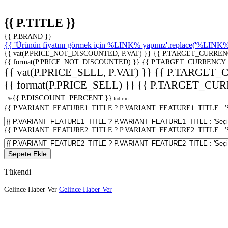
{{ P.TITLE }}
{{ P.BRAND }}
{{ 'Ürünün fiyatını görmek için %LINK% yapınız'.replace('%LINK%', 
{{ vat(P.PRICE_NOT_DISCOUNTED, P.VAT) }}
{{ P.TARGET_CURREN
{{ format(P.PRICE_NOT_DISCOUNTED) }}
{{ P.TARGET_CURRENCY 
{{ vat(P.PRICE_SELL, P.VAT) }}
{{ P.TARGET_
{{ format(P.PRICE_SELL) }}
{{ P.TARGET_CUR
{{ P.DISCOUNT_PERCENT }}
%
İndirim
{{ P.VARIANT_FEATURE1_TITLE ? P.VARIANT_FEATURE1_TITLE : 'Seç
{{ P.VARIANT_FEATURE2_TITLE ? P.VARIANT_FEATURE2_TITLE : 'Seç
Sepete Ekle
Tükendi
Gelince Haber Ver
Gelince Haber Ver