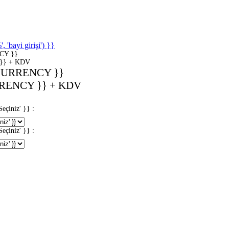
'bayi girişi') }}
CY }}
}} + KDV
CURRENCY }}
RENCY }} + KDV
iniz' }} :
iniz' }} :