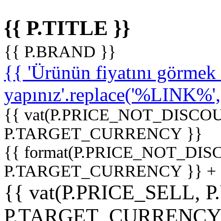
{{ P.TITLE }}
{{ P.BRAND }}
{{ 'Ürünün fiyatını görme
yapınız'.replace('%LINK%', '
{{ vat(P.PRICE_NOT_DISCOU
P.TARGET_CURRENCY }}
{{ format(P.PRICE_NOT_DI
P.TARGET_CURRENCY }} +
{{ vat(P.PRICE_SELL, P
P.TARGET_CURRENCY