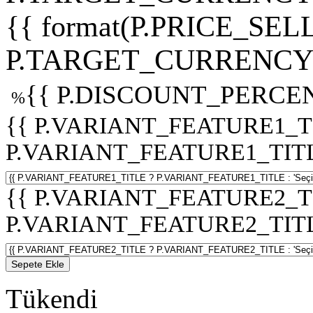
{{ format(P.PRICE_SELL
P.TARGET_CURRENCY 
{{ P.DISCOUNT_PERCEN
%
{{ P.VARIANT_FEATURE1_T
P.VARIANT_FEATURE1_TITLE :
{{ P.VARIANT_FEATURE2_T
P.VARIANT_FEATURE2_TITLE :
Sepete Ekle
Tükendi