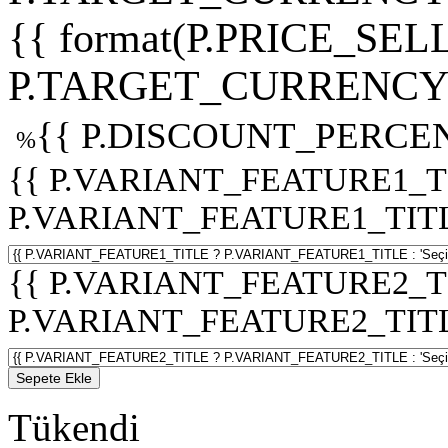
{{ format(P.PRICE_SELL
P.TARGET_CURRENCY 
{{ P.DISCOUNT_PERCEN
%
{{ P.VARIANT_FEATURE1_T
P.VARIANT_FEATURE1_TITLE :
{{ P.VARIANT_FEATURE2_T
P.VARIANT_FEATURE2_TITLE :
Sepete Ekle
Tükendi