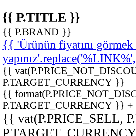
{{ P.TITLE }}
{{ P.BRAND }}
{{ 'Ürünün fiyatını görme
yapınız'.replace('%LINK%', '
{{ vat(P.PRICE_NOT_DISCOU
P.TARGET_CURRENCY }}
{{ format(P.PRICE_NOT_DI
P.TARGET_CURRENCY }} +
{{ vat(P.PRICE_SELL, P
P.TARGET_CURRENCY