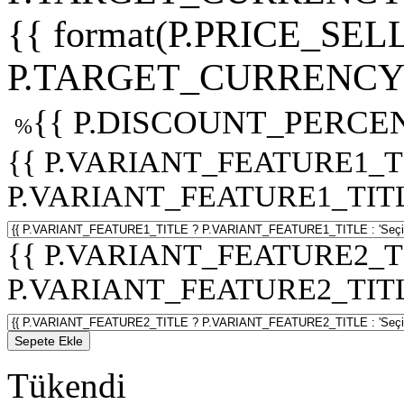
{{ format(P.PRICE_SELL
P.TARGET_CURRENCY 
{{ P.DISCOUNT_PERCEN
%
{{ P.VARIANT_FEATURE1_T
P.VARIANT_FEATURE1_TITLE :
{{ P.VARIANT_FEATURE2_T
P.VARIANT_FEATURE2_TITLE :
Sepete Ekle
Tükendi