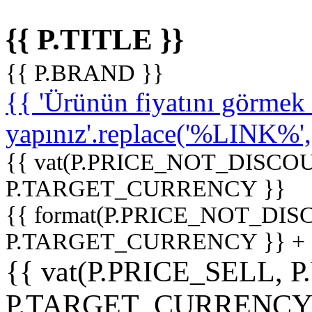
{{ P.TITLE }}
{{ P.BRAND }}
{{ 'Ürünün fiyatını görme
yapınız'.replace('%LINK%', '
{{ vat(P.PRICE_NOT_DISCOU
P.TARGET_CURRENCY }}
{{ format(P.PRICE_NOT_DI
P.TARGET_CURRENCY }} +
{{ vat(P.PRICE_SELL, P
P.TARGET_CURRENCY