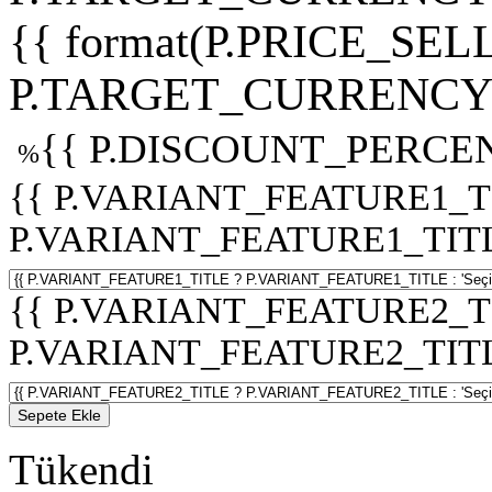
{{ format(P.PRICE_SELL
P.TARGET_CURRENCY 
{{ P.DISCOUNT_PERCEN
%
{{ P.VARIANT_FEATURE1_T
P.VARIANT_FEATURE1_TITLE :
{{ P.VARIANT_FEATURE2_T
P.VARIANT_FEATURE2_TITLE :
Sepete Ekle
Tükendi