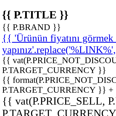
{{ P.TITLE }}
{{ P.BRAND }}
{{ 'Ürünün fiyatını görme
yapınız'.replace('%LINK%', '
{{ vat(P.PRICE_NOT_DISCOU
P.TARGET_CURRENCY }}
{{ format(P.PRICE_NOT_DI
P.TARGET_CURRENCY }} +
{{ vat(P.PRICE_SELL, P
P.TARGET_CURRENCY