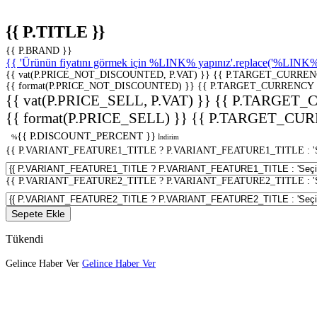
{{ P.TITLE }}
{{ P.BRAND }}
{{ 'Ürünün fiyatını görmek için %LINK% yapınız'.replace('%LINK%', 
{{ vat(P.PRICE_NOT_DISCOUNTED, P.VAT) }}
{{ P.TARGET_CURREN
{{ format(P.PRICE_NOT_DISCOUNTED) }}
{{ P.TARGET_CURRENCY 
{{ vat(P.PRICE_SELL, P.VAT) }}
{{ P.TARGET_
{{ format(P.PRICE_SELL) }}
{{ P.TARGET_CUR
{{ P.DISCOUNT_PERCENT }}
%
İndirim
{{ P.VARIANT_FEATURE1_TITLE ? P.VARIANT_FEATURE1_TITLE : 'Seç
{{ P.VARIANT_FEATURE2_TITLE ? P.VARIANT_FEATURE2_TITLE : 'Seç
Sepete Ekle
Tükendi
Gelince Haber Ver
Gelince Haber Ver