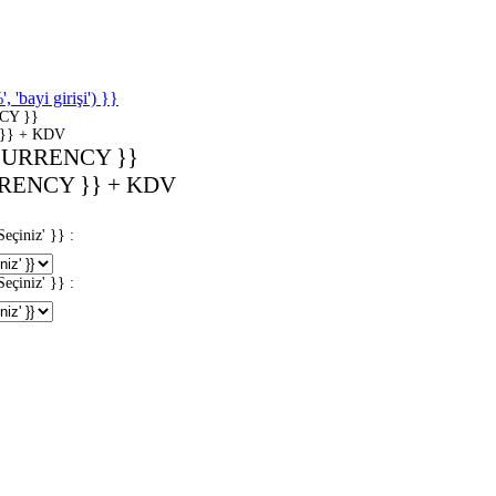
'bayi girişi') }}
CY }}
}} + KDV
CURRENCY }}
RENCY }} + KDV
iniz' }} :
iniz' }} :