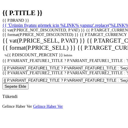
{{ P.TITLE }}
{{ P.BRAND }}
{{ 'Ürünün fiyatını görmek için %LINK% yapınız'.replace('%LINK%', 
{{ vat(P.PRICE_NOT_DISCOUNTED, P.VAT) }}
{{ P.TARGET_CURREN
{{ format(P.PRICE_NOT_DISCOUNTED) }}
{{ P.TARGET_CURRENCY 
{{ vat(P.PRICE_SELL, P.VAT) }}
{{ P.TARGET_
{{ format(P.PRICE_SELL) }}
{{ P.TARGET_CUR
{{ P.DISCOUNT_PERCENT }}
%
İndirim
{{ P.VARIANT_FEATURE1_TITLE ? P.VARIANT_FEATURE1_TITLE : 'Seç
{{ P.VARIANT_FEATURE2_TITLE ? P.VARIANT_FEATURE2_TITLE : 'Seç
Sepete Ekle
Tükendi
Gelince Haber Ver
Gelince Haber Ver