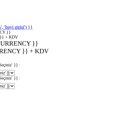
'bayi girişi') }}
CY }}
}} + KDV
CURRENCY }}
RENCY }} + KDV
iniz' }} :
iniz' }} :