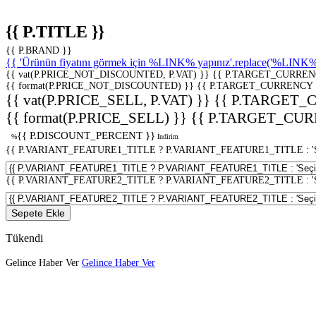
{{ P.TITLE }}
{{ P.BRAND }}
{{ 'Ürünün fiyatını görmek için %LINK% yapınız'.replace('%LINK%', 
{{ vat(P.PRICE_NOT_DISCOUNTED, P.VAT) }}
{{ P.TARGET_CURREN
{{ format(P.PRICE_NOT_DISCOUNTED) }}
{{ P.TARGET_CURRENCY 
{{ vat(P.PRICE_SELL, P.VAT) }}
{{ P.TARGET_
{{ format(P.PRICE_SELL) }}
{{ P.TARGET_CUR
{{ P.DISCOUNT_PERCENT }}
%
İndirim
{{ P.VARIANT_FEATURE1_TITLE ? P.VARIANT_FEATURE1_TITLE : 'Seç
{{ P.VARIANT_FEATURE2_TITLE ? P.VARIANT_FEATURE2_TITLE : 'Seç
Sepete Ekle
Tükendi
Gelince Haber Ver
Gelince Haber Ver