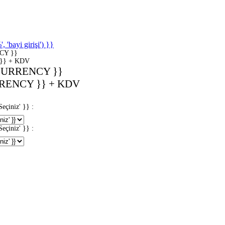
'bayi girişi') }}
CY }}
}} + KDV
CURRENCY }}
RENCY }} + KDV
iniz' }} :
iniz' }} :