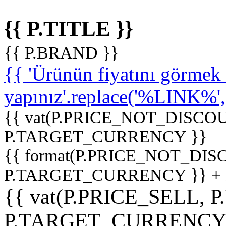
{{ P.TITLE }}
{{ P.BRAND }}
{{ 'Ürünün fiyatını görme
yapınız'.replace('%LINK%', '
{{ vat(P.PRICE_NOT_DISCOU
P.TARGET_CURRENCY }}
{{ format(P.PRICE_NOT_DI
P.TARGET_CURRENCY }} +
{{ vat(P.PRICE_SELL, P
P.TARGET_CURRENCY