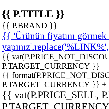
{{ P.TITLE }}
{{ P.BRAND }}
{{ 'Ürünün fiyatını görme
yapınız'.replace('%LINK%', '
{{ vat(P.PRICE_NOT_DISCOU
P.TARGET_CURRENCY }}
{{ format(P.PRICE_NOT_DI
P.TARGET_CURRENCY }} +
{{ vat(P.PRICE_SELL, P
P.TARGET_CURRENCY