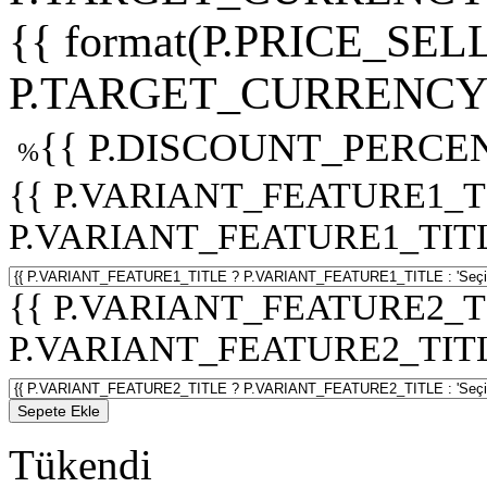
{{ format(P.PRICE_SELL
P.TARGET_CURRENCY 
{{ P.DISCOUNT_PERCEN
%
{{ P.VARIANT_FEATURE1_T
P.VARIANT_FEATURE1_TITLE :
{{ P.VARIANT_FEATURE2_T
P.VARIANT_FEATURE2_TITLE :
Sepete Ekle
Tükendi