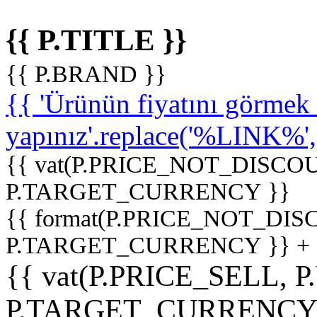
{{ P.TITLE }}
{{ P.BRAND }}
{{ 'Ürünün fiyatını görme
yapınız'.replace('%LINK%', '
{{ vat(P.PRICE_NOT_DISCOU
P.TARGET_CURRENCY }}
{{ format(P.PRICE_NOT_DI
P.TARGET_CURRENCY }} +
{{ vat(P.PRICE_SELL, P
P.TARGET_CURRENCY