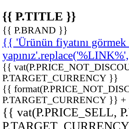
{{ P.TITLE }}
{{ P.BRAND }}
{{ 'Ürünün fiyatını görme
yapınız'.replace('%LINK%', '
{{ vat(P.PRICE_NOT_DISCOU
P.TARGET_CURRENCY }}
{{ format(P.PRICE_NOT_DI
P.TARGET_CURRENCY }} +
{{ vat(P.PRICE_SELL, P
P.TARGET_CURRENCY