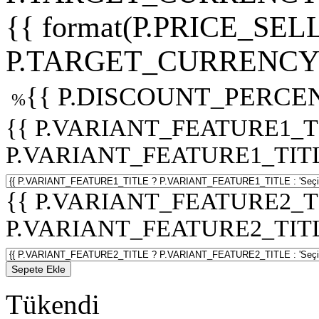
{{ format(P.PRICE_SELL
P.TARGET_CURRENCY 
{{ P.DISCOUNT_PERCEN
%
{{ P.VARIANT_FEATURE1_T
P.VARIANT_FEATURE1_TITLE :
{{ P.VARIANT_FEATURE2_T
P.VARIANT_FEATURE2_TITLE :
Sepete Ekle
Tükendi