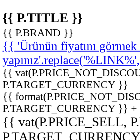
{{ P.TITLE }}
{{ P.BRAND }}
{{ 'Ürünün fiyatını görme
yapınız'.replace('%LINK%', '
{{ vat(P.PRICE_NOT_DISCOU
P.TARGET_CURRENCY }}
{{ format(P.PRICE_NOT_DI
P.TARGET_CURRENCY }} +
{{ vat(P.PRICE_SELL, P
P.TARGET_CURRENCY