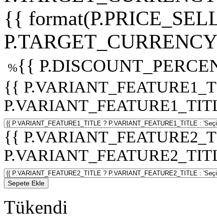
{{ format(P.PRICE_SELL
P.TARGET_CURRENCY 
{{ P.DISCOUNT_PERCEN
%
{{ P.VARIANT_FEATURE1_T
P.VARIANT_FEATURE1_TITLE :
{{ P.VARIANT_FEATURE2_T
P.VARIANT_FEATURE2_TITLE :
Sepete Ekle
Tükendi