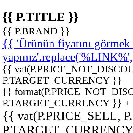
{{ P.TITLE }}
{{ P.BRAND }}
{{ 'Ürünün fiyatını görme
yapınız'.replace('%LINK%', '
{{ vat(P.PRICE_NOT_DISCOU
P.TARGET_CURRENCY }}
{{ format(P.PRICE_NOT_DI
P.TARGET_CURRENCY }} +
{{ vat(P.PRICE_SELL, P
P.TARGET_CURRENCY