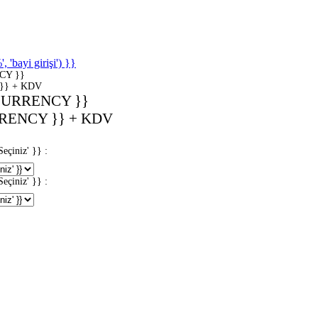
'bayi girişi') }}
CY }}
}} + KDV
CURRENCY }}
RENCY }} + KDV
iniz' }} :
iniz' }} :