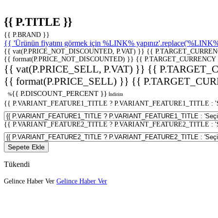
{{ P.TITLE }}
{{ P.BRAND }}
{{ 'Ürünün fiyatını görmek için %LINK% yapınız'.replace('%LINK%', 
{{ vat(P.PRICE_NOT_DISCOUNTED, P.VAT) }}
{{ P.TARGET_CURREN
{{ format(P.PRICE_NOT_DISCOUNTED) }}
{{ P.TARGET_CURRENCY 
{{ vat(P.PRICE_SELL, P.VAT) }}
{{ P.TARGET_
{{ format(P.PRICE_SELL) }}
{{ P.TARGET_CUR
{{ P.DISCOUNT_PERCENT }}
%
İndirim
{{ P.VARIANT_FEATURE1_TITLE ? P.VARIANT_FEATURE1_TITLE : 'Seç
{{ P.VARIANT_FEATURE2_TITLE ? P.VARIANT_FEATURE2_TITLE : 'Seç
Sepete Ekle
Tükendi
Gelince Haber Ver
Gelince Haber Ver