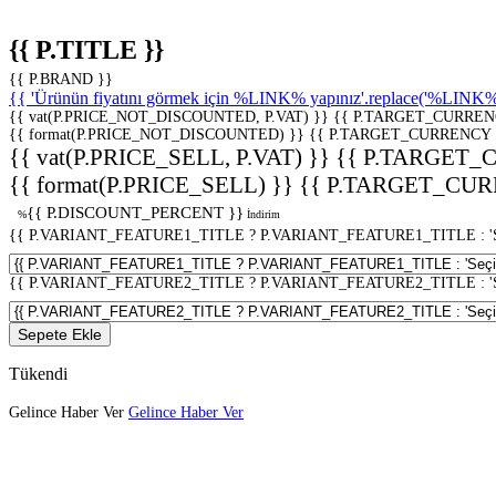
{{ P.TITLE }}
{{ P.BRAND }}
{{ 'Ürünün fiyatını görmek için %LINK% yapınız'.replace('%LINK%', 
{{ vat(P.PRICE_NOT_DISCOUNTED, P.VAT) }}
{{ P.TARGET_CURREN
{{ format(P.PRICE_NOT_DISCOUNTED) }}
{{ P.TARGET_CURRENCY 
{{ vat(P.PRICE_SELL, P.VAT) }}
{{ P.TARGET_
{{ format(P.PRICE_SELL) }}
{{ P.TARGET_CUR
{{ P.DISCOUNT_PERCENT }}
%
İndirim
{{ P.VARIANT_FEATURE1_TITLE ? P.VARIANT_FEATURE1_TITLE : 'Seç
{{ P.VARIANT_FEATURE2_TITLE ? P.VARIANT_FEATURE2_TITLE : 'Seç
Sepete Ekle
Tükendi
Gelince Haber Ver
Gelince Haber Ver