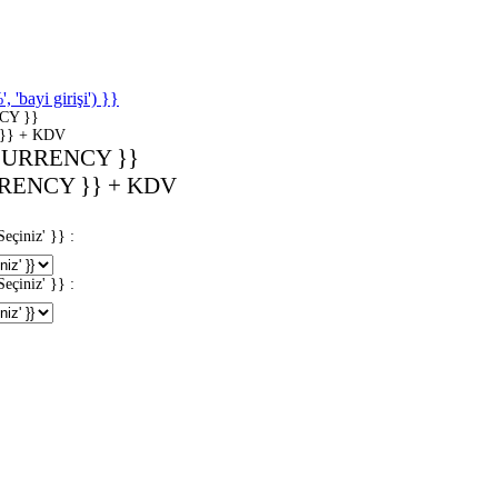
'bayi girişi') }}
CY }}
}} + KDV
CURRENCY }}
RENCY }} + KDV
iniz' }} :
iniz' }} :