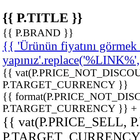
{{ P.TITLE }}
{{ P.BRAND }}
{{ 'Ürünün fiyatını görme
yapınız'.replace('%LINK%', '
{{ vat(P.PRICE_NOT_DISCOU
P.TARGET_CURRENCY }}
{{ format(P.PRICE_NOT_DI
P.TARGET_CURRENCY }} +
{{ vat(P.PRICE_SELL, P
P.TARGET_CURRENCY