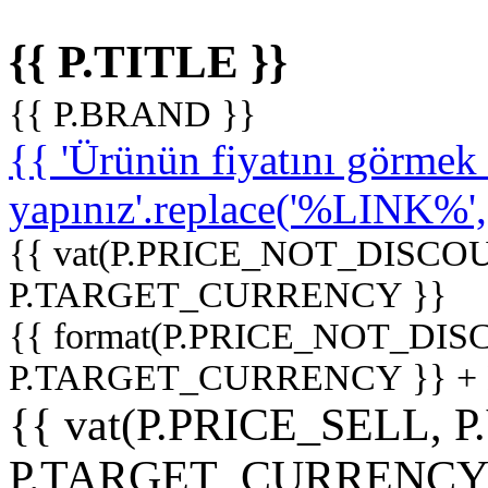
{{ P.TITLE }}
{{ P.BRAND }}
{{ 'Ürünün fiyatını görme
yapınız'.replace('%LINK%', '
{{ vat(P.PRICE_NOT_DISCOU
P.TARGET_CURRENCY }}
{{ format(P.PRICE_NOT_DI
P.TARGET_CURRENCY }} +
{{ vat(P.PRICE_SELL, P
P.TARGET_CURRENCY