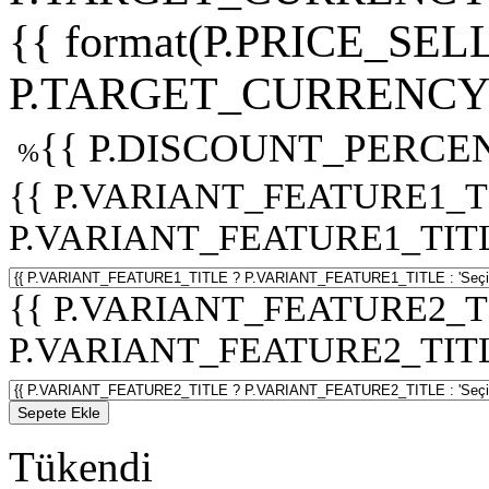
{{ format(P.PRICE_SELL
P.TARGET_CURRENCY 
{{ P.DISCOUNT_PERCEN
%
{{ P.VARIANT_FEATURE1_T
P.VARIANT_FEATURE1_TITLE :
{{ P.VARIANT_FEATURE2_T
P.VARIANT_FEATURE2_TITLE :
Sepete Ekle
Tükendi