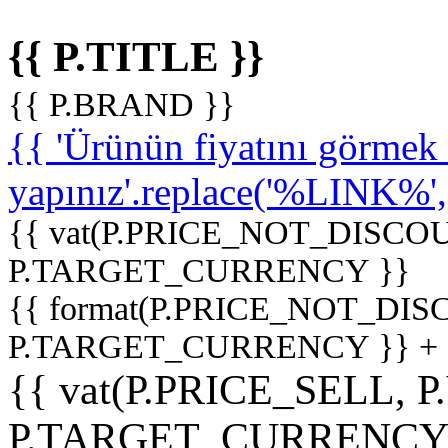
{{ P.TITLE }}
{{ P.BRAND }}
{{ 'Ürünün fiyatını görme
yapınız'.replace('%LINK%', '
{{ vat(P.PRICE_NOT_DISCOU
P.TARGET_CURRENCY }}
{{ format(P.PRICE_NOT_DI
P.TARGET_CURRENCY }} +
{{ vat(P.PRICE_SELL, P
P.TARGET_CURRENCY