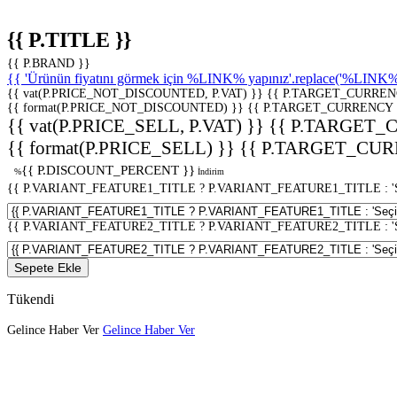
{{ P.TITLE }}
{{ P.BRAND }}
{{ 'Ürünün fiyatını görmek için %LINK% yapınız'.replace('%LINK%', 
{{ vat(P.PRICE_NOT_DISCOUNTED, P.VAT) }}
{{ P.TARGET_CURREN
{{ format(P.PRICE_NOT_DISCOUNTED) }}
{{ P.TARGET_CURRENCY 
{{ vat(P.PRICE_SELL, P.VAT) }}
{{ P.TARGET_
{{ format(P.PRICE_SELL) }}
{{ P.TARGET_CUR
{{ P.DISCOUNT_PERCENT }}
%
İndirim
{{ P.VARIANT_FEATURE1_TITLE ? P.VARIANT_FEATURE1_TITLE : 'Seç
{{ P.VARIANT_FEATURE2_TITLE ? P.VARIANT_FEATURE2_TITLE : 'Seç
Sepete Ekle
Tükendi
Gelince Haber Ver
Gelince Haber Ver