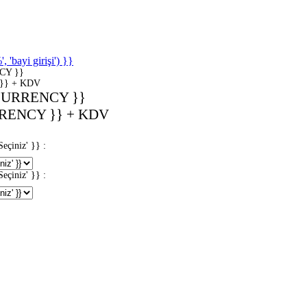
'bayi girişi') }}
CY }}
}} + KDV
CURRENCY }}
RENCY }} + KDV
iniz' }} :
iniz' }} :