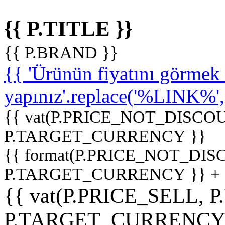
{{ P.TITLE }}
{{ P.BRAND }}
{{ 'Ürünün fiyatını görme
yapınız'.replace('%LINK%', '
{{ vat(P.PRICE_NOT_DISCOU
P.TARGET_CURRENCY }}
{{ format(P.PRICE_NOT_DI
P.TARGET_CURRENCY }} +
{{ vat(P.PRICE_SELL, P
P.TARGET_CURRENCY