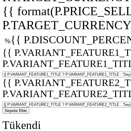
{{ format(P.PRICE_SELL
P.TARGET_CURRENCY 
{{ P.DISCOUNT_PERCEN
%
{{ P.VARIANT_FEATURE1_T
P.VARIANT_FEATURE1_TITLE :
{{ P.VARIANT_FEATURE2_T
P.VARIANT_FEATURE2_TITLE :
Sepete Ekle
Tükendi