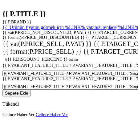
{{ P.TITLE }}
{{ P.BRAND }}
{{ 'Ürünün fiyatını görmek için %LINK% yapınız'.replace('%LINK%', 
{{ vat(P.PRICE_NOT_DISCOUNTED, P.VAT) }}
{{ P.TARGET_CURREN
{{ format(P.PRICE_NOT_DISCOUNTED) }}
{{ P.TARGET_CURRENCY 
{{ vat(P.PRICE_SELL, P.VAT) }}
{{ P.TARGET_
{{ format(P.PRICE_SELL) }}
{{ P.TARGET_CUR
{{ P.DISCOUNT_PERCENT }}
%
İndirim
{{ P.VARIANT_FEATURE1_TITLE ? P.VARIANT_FEATURE1_TITLE : 'Seç
{{ P.VARIANT_FEATURE2_TITLE ? P.VARIANT_FEATURE2_TITLE : 'Seç
Sepete Ekle
Tükendi
Gelince Haber Ver
Gelince Haber Ver