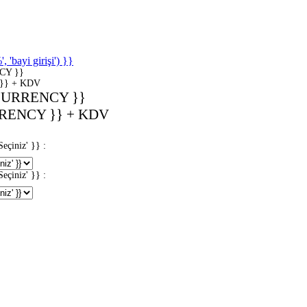
'bayi girişi') }}
CY }}
}} + KDV
CURRENCY }}
RENCY }} + KDV
iniz' }} :
iniz' }} :