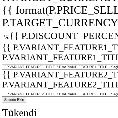
{{ format(P.PRICE_SELL
P.TARGET_CURRENCY 
{{ P.DISCOUNT_PERCEN
%
{{ P.VARIANT_FEATURE1_T
P.VARIANT_FEATURE1_TITLE :
{{ P.VARIANT_FEATURE2_T
P.VARIANT_FEATURE2_TITLE :
Sepete Ekle
Tükendi