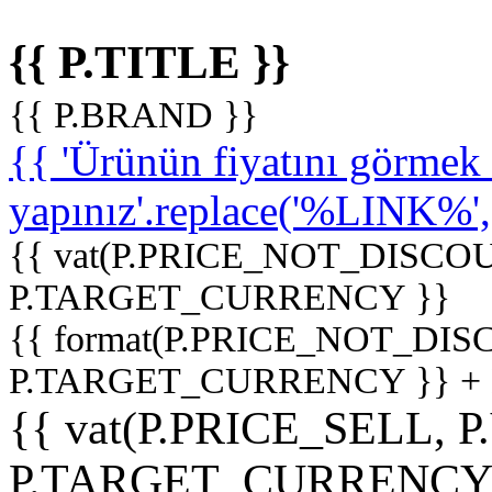
{{ P.TITLE }}
{{ P.BRAND }}
{{ 'Ürünün fiyatını görme
yapınız'.replace('%LINK%', '
{{ vat(P.PRICE_NOT_DISCOU
P.TARGET_CURRENCY }}
{{ format(P.PRICE_NOT_DI
P.TARGET_CURRENCY }} +
{{ vat(P.PRICE_SELL, P
P.TARGET_CURRENCY