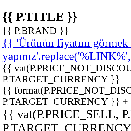
{{ P.TITLE }}
{{ P.BRAND }}
{{ 'Ürünün fiyatını görme
yapınız'.replace('%LINK%', '
{{ vat(P.PRICE_NOT_DISCOU
P.TARGET_CURRENCY }}
{{ format(P.PRICE_NOT_DI
P.TARGET_CURRENCY }} +
{{ vat(P.PRICE_SELL, P
P.TARGET_CURRENCY