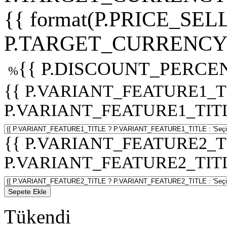
{{ format(P.PRICE_SELL
P.TARGET_CURRENCY 
{{ P.DISCOUNT_PERCEN
%
{{ P.VARIANT_FEATURE1_T
P.VARIANT_FEATURE1_TITLE :
{{ P.VARIANT_FEATURE2_T
P.VARIANT_FEATURE2_TITLE :
Sepete Ekle
Tükendi