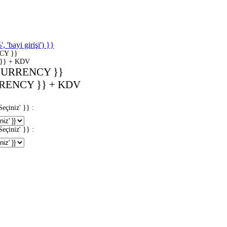
'bayi girişi') }}
CY }}
}} + KDV
CURRENCY }}
RENCY }} + KDV
iniz' }} :
iniz' }} :