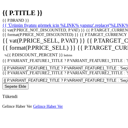
{{ P.TITLE }}
{{ P.BRAND }}
{{ 'Ürünün fiyatını görmek için %LINK% yapınız'.replace('%LINK%', 
{{ vat(P.PRICE_NOT_DISCOUNTED, P.VAT) }}
{{ P.TARGET_CURREN
{{ format(P.PRICE_NOT_DISCOUNTED) }}
{{ P.TARGET_CURRENCY 
{{ vat(P.PRICE_SELL, P.VAT) }}
{{ P.TARGET_
{{ format(P.PRICE_SELL) }}
{{ P.TARGET_CUR
{{ P.DISCOUNT_PERCENT }}
%
İndirim
{{ P.VARIANT_FEATURE1_TITLE ? P.VARIANT_FEATURE1_TITLE : 'Seç
{{ P.VARIANT_FEATURE2_TITLE ? P.VARIANT_FEATURE2_TITLE : 'Seç
Sepete Ekle
Tükendi
Gelince Haber Ver
Gelince Haber Ver