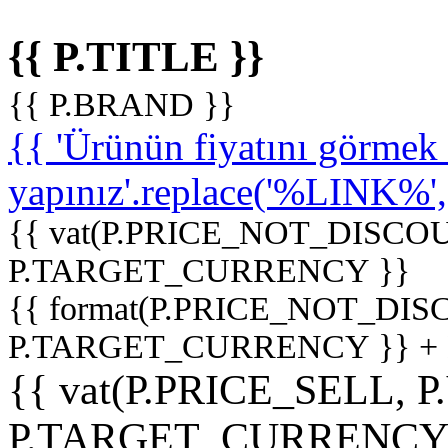
{{ P.TITLE }}
{{ P.BRAND }}
{{ 'Ürünün fiyatını görme
yapınız'.replace('%LINK%', '
{{ vat(P.PRICE_NOT_DISCOU
P.TARGET_CURRENCY }}
{{ format(P.PRICE_NOT_DI
P.TARGET_CURRENCY }} +
{{ vat(P.PRICE_SELL, P
P.TARGET_CURRENCY