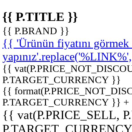
{{ P.TITLE }}
{{ P.BRAND }}
{{ 'Ürünün fiyatını görme
yapınız'.replace('%LINK%', '
{{ vat(P.PRICE_NOT_DISCOU
P.TARGET_CURRENCY }}
{{ format(P.PRICE_NOT_DI
P.TARGET_CURRENCY }} +
{{ vat(P.PRICE_SELL, P
P.TARGET_CURRENCY