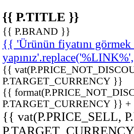
{{ P.TITLE }}
{{ P.BRAND }}
{{ 'Ürünün fiyatını görme
yapınız'.replace('%LINK%', '
{{ vat(P.PRICE_NOT_DISCOU
P.TARGET_CURRENCY }}
{{ format(P.PRICE_NOT_DI
P.TARGET_CURRENCY }} +
{{ vat(P.PRICE_SELL, P
P.TARGET_CURRENCY