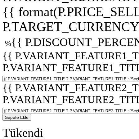
{{ format(P.PRICE_SELL
P.TARGET_CURRENCY 
{{ P.DISCOUNT_PERCEN
%
{{ P.VARIANT_FEATURE1_T
P.VARIANT_FEATURE1_TITLE :
{{ P.VARIANT_FEATURE2_T
P.VARIANT_FEATURE2_TITLE :
Sepete Ekle
Tükendi