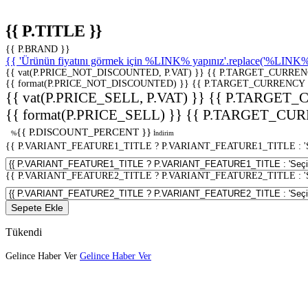
{{ P.TITLE }}
{{ P.BRAND }}
{{ 'Ürünün fiyatını görmek için %LINK% yapınız'.replace('%LINK%', 
{{ vat(P.PRICE_NOT_DISCOUNTED, P.VAT) }}
{{ P.TARGET_CURREN
{{ format(P.PRICE_NOT_DISCOUNTED) }}
{{ P.TARGET_CURRENCY 
{{ vat(P.PRICE_SELL, P.VAT) }}
{{ P.TARGET_
{{ format(P.PRICE_SELL) }}
{{ P.TARGET_CUR
{{ P.DISCOUNT_PERCENT }}
%
İndirim
{{ P.VARIANT_FEATURE1_TITLE ? P.VARIANT_FEATURE1_TITLE : 'Seç
{{ P.VARIANT_FEATURE2_TITLE ? P.VARIANT_FEATURE2_TITLE : 'Seç
Sepete Ekle
Tükendi
Gelince Haber Ver
Gelince Haber Ver