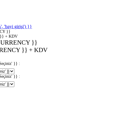
'bayi girişi') }}
CY }}
}} + KDV
CURRENCY }}
RENCY }} + KDV
iniz' }} :
iniz' }} :