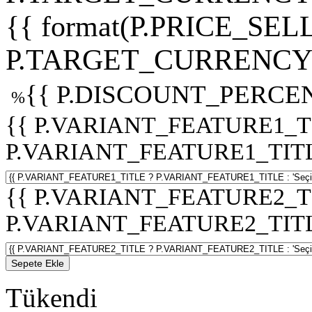
{{ format(P.PRICE_SELL
P.TARGET_CURRENCY 
{{ P.DISCOUNT_PERCEN
%
{{ P.VARIANT_FEATURE1_T
P.VARIANT_FEATURE1_TITLE :
{{ P.VARIANT_FEATURE2_T
P.VARIANT_FEATURE2_TITLE :
Sepete Ekle
Tükendi