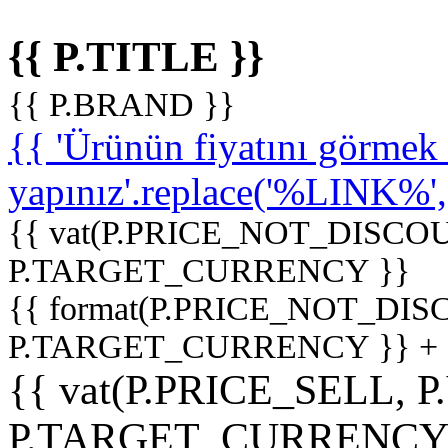
{{ P.TITLE }}
{{ P.BRAND }}
{{ 'Ürünün fiyatını görme
yapınız'.replace('%LINK%', '
{{ vat(P.PRICE_NOT_DISCOU
P.TARGET_CURRENCY }}
{{ format(P.PRICE_NOT_DI
P.TARGET_CURRENCY }} +
{{ vat(P.PRICE_SELL, P
P.TARGET_CURRENCY