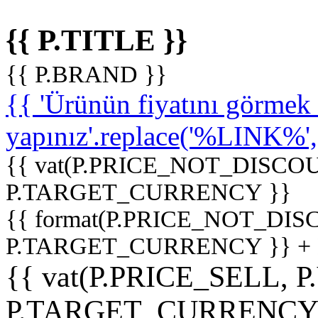
{{ P.TITLE }}
{{ P.BRAND }}
{{ 'Ürünün fiyatını görme
yapınız'.replace('%LINK%', '
{{ vat(P.PRICE_NOT_DISCOU
P.TARGET_CURRENCY }}
{{ format(P.PRICE_NOT_DI
P.TARGET_CURRENCY }} +
{{ vat(P.PRICE_SELL, P
P.TARGET_CURRENCY