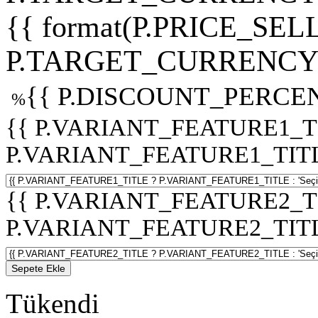
{{ format(P.PRICE_SELL
P.TARGET_CURRENCY 
{{ P.DISCOUNT_PERCEN
%
{{ P.VARIANT_FEATURE1_T
P.VARIANT_FEATURE1_TITLE :
{{ P.VARIANT_FEATURE2_T
P.VARIANT_FEATURE2_TITLE :
Sepete Ekle
Tükendi